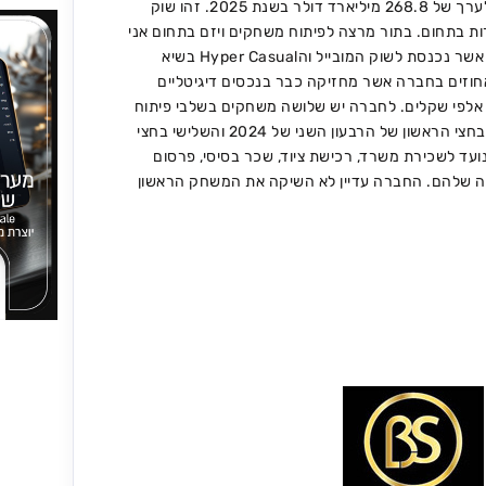
תחום משחקי המובייל צפוי להגיע לערך של 268.8 מיליארד דולר בשנת 2025. זהו שוק
ות בתחום. בתור מרצה לפיתוח משחקים ויזם בתחום אני
מחפש משקיע לחברת AddForce אשר נכנסת לשוק המובייל והHyper Casual בשיא
וזים בחברה אשר מחזיקה כבר בנכסים דיגיטליים
אלפי שקלים. לחברה יש שלושה משחקים בשלבי פיתוח
מתקדמים, כאשר שניים מהם יצאו בחצי הראשון של הרבעון השני של 2024 והשלישי בחצי
עד לשכירת משרד, רכישת ציוד, שכר בסיסי, פרסום
 שלהם. החברה עדיין לא השיקה את המשחק הראשון