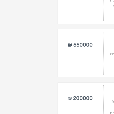
לה
.
550000 ₪
ות
200000 ₪
תמחה
קט