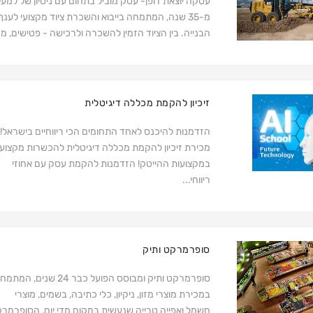
עסקה יוצאת דופן- עסק מוביל בתחום עם ניסיון של למע
מ-35 שנה, המתמחה בייבוא והשכרת ציוד מקצועי לענף
הבנייה. בין הציוד הזמין להשכרה ולרכישה - פטישים, מ..
זיכיון להקמת מכללה דיגיטלית
הזדמנות להיכנס לאחד התחומים הכי ריווחיים בישראל!
מכירת זיכיון להקמת מכללה דיגיטלית להכשרות מקצועי
במקצועות ההייטק! הזדמנות להקמת עסק עם אחוזי
ריווחי...
סופרמרקט ותיק
סופרמרקט ותיק ומבוסס הפועל כבר 24 שנים, המ
במכירת מוצרי מזון, ניקיון, כלי כתיבה, בשמים, מוצרי
חשמל ואפייה טרייה שנעשית במקום מדי יום, הסופרמר