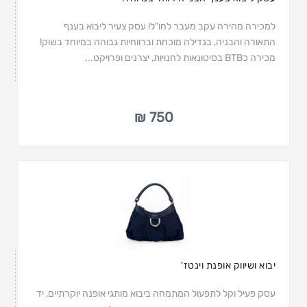
למכירה מהירה עקב מעבר לחו"ל! עסק צעיר ליבוא בענף
התאורה והבניה, בגדילה מוכחת וברווחיות גבוהה במיוחד בשוק!
מכירה כBTB בסיטונאות לחנויות, יצרנים ופרויקט...
750 ₪
יבוא ושיווק אופנת וינטז'
עסק פעיל וקל לתפעול המתמחה ביבוא מותגי אופנה יוקרתיים, יד