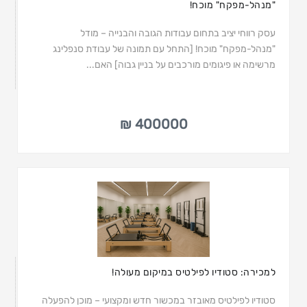
"מנהל-מפקח" מוכח!
עסק רווחי יציב בתחום עבודות הגובה והבנייה – מודל
"מנהל-מפקח" מוכח! [התחל עם תמונה של עבודת סנפלינג
מרשימה או פיגומים מורכבים על בניין גבוה] האם...
400000 ₪
למכירה: סטודיו לפילטיס במיקום מעולה!
סטודיו לפילטיס מאובזר במכשור חדש ומקצועי – מוכן להפעלה